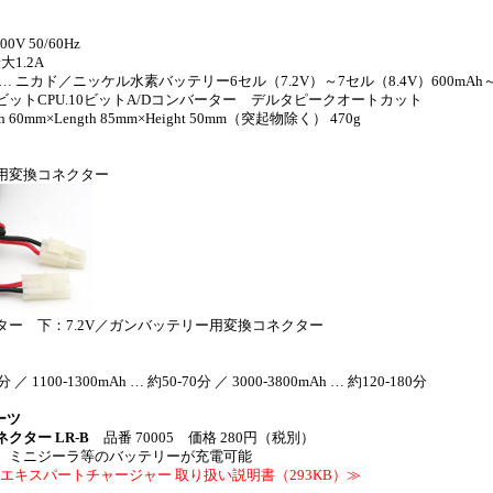
0V 50/60Hz
大1.2A
 ニカド／ニッケル水素バッテリー6セル（7.2V）～7セル（8.4V）600mAh～3
8ビットCPU.10ビットA/Dコンバーター デルタピークオートカット
 60mm×Length 85mm×Height 50mm（突起物除く） 470g
用変換コネクター
クター 下：7.2V／ガンバッテリー用変換コネクター
分 ／ 1100-1300mAh … 約50-70分 ／ 3000-3800mAh … 約120-180分
ーツ
ネクター LR-B
品番 70005 価格 280円（税別）
、ミニジーラ等のバッテリーが充電可能
エキスパートチャージャー 取り扱い説明書（293KB）≫