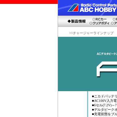
>>チャージャーラインナップ
■ニカドバッテ
■AC100V入力
■6セル(7.2V)
■デルタピーク
■充電状態をブル