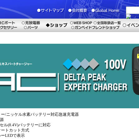
リー/ニッケル水素バッテリー対応急速充電器
電源
～7セル(8.4V)バッテリーに対応
オートカット方式
ーLEDで表示