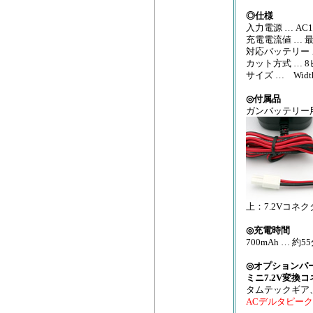
◎仕様
入力電源 … AC10
充電電流値 … 最
対応バッテリー …
カット方式 … 
サイズ … Width
◎付属品
ガンバッテリー
上：7.2Vコネ
◎充電時間
700mAh … 約55
◎オプションパ
ミニ7.2V変換コ
タムテックギア
ACデルタピーク