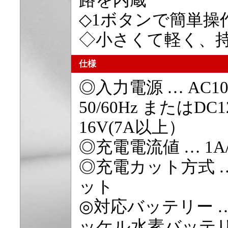
路を内蔵
◇1ボタンで簡単操
◇小さくて軽く、
仕様
◎入力電源 … AC10
50/60Hz またはDC1
16V(7A以上）
◎充電電流値 … 1A/
◎充電カット方式 
ット
◎対応バッテリー 
ッケル水素バッテ