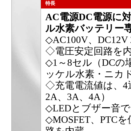
特長
AC電源DC電源に
ル水素バッテリー
◇AC100V、DC1
◇電圧安定回路を
◇1～8セル（DCの
ッケル水素・ニカ
◇充電電流値は、4
2A、3A、4A）
◇LEDとブザー音
◇MOSFET、PT