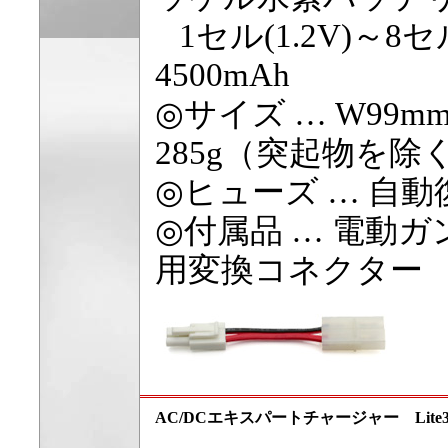
1セル(1.2V)～8セル
4500mAh
◎サイズ … W99mm
285g（突起物を除
◎ヒューズ … 自
◎付属品 … 電動
用変換コネクター
AC/DCエキスパートチャージャー Lite