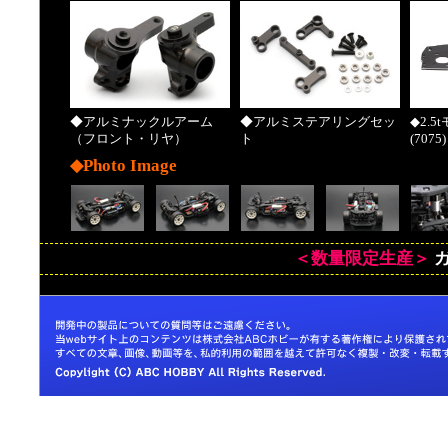
◆アルミナックルアーム
◆アルミステアリングセッ
◆2.
（フロント・リヤ）
ト
(7075)
◆Photo Image
＜数量限定生産＞
ガ