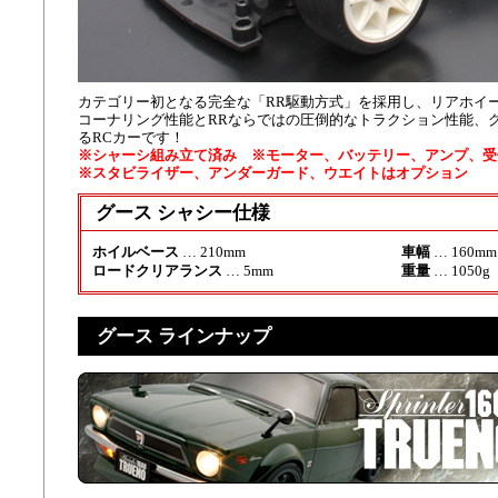
カテゴリー初となる完全な「RR駆動方式」を採用し、リアホイ
コーナリング性能とRRならではの圧倒的なトラクション性能、
るRCカーです！
※シャーシ組み立て済み ※モーター、バッテリー、アンプ、受
※スタビライザー、アンダーガード、ウエイトはオプション
グース シャシー仕様
ホイルベース
… 210mm
車幅
… 160mm
ロードクリアランス
… 5mm
重量
… 105
グース ラインナップ