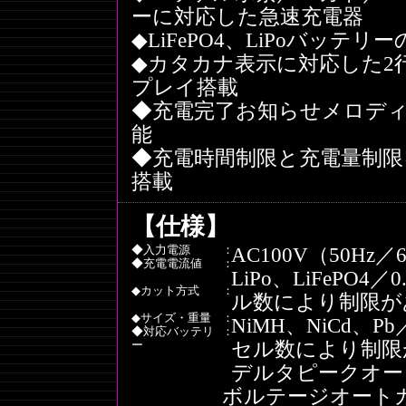
ーに対応した急速充電器
◆LiFePO4、LiPoバッ
◆カタカナ表示に対応した2
プレイ搭載
◆充電完了お知らせメロディ、
能
◆充電時間制限と充電量制
搭載
【仕様】
◆入力電源
：
AC100V（50Hz／
◆充電電流値
：
LiPo、LiFePO
◆カット方式
：
ル数により制限が
◆サイズ・重量
：
NiMH、NiCd、P
◆対応バッテリ
：
セル数により制限
ー
デルタピークオート
ボルテージオートカット