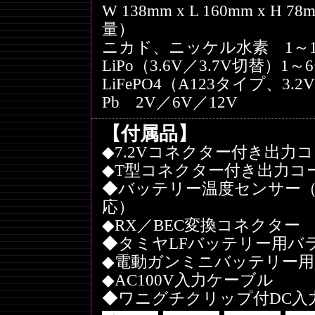
W 138mm x L 160mm x
量）
ニカド、ニッケル水素 1～1
LiPo（3.6V／3.7V切替）1～
LiFePO4（A123タイプ、3.
Pb 2V／6V／12V
【付属品】
◆7.2Vコネクター付き出力
◆T型コネクター付き出力コ
◆バッテリー温度センサー
応）
◆RX／BEC変換コネクター
◆タミヤLFバッテリー用バ
◆電動ガンミニバッテリー
◆AC100V入力ケーブル
◆ワニグチクリップ付DC入