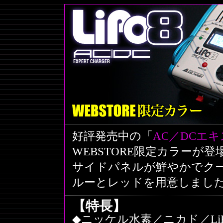
好評発売中の「
AC／DCエキ
WEBSTORE限定カラーが登
サイドパネルが鮮やかでク
ルーとレッドを用意しまし
【特長】
◆ニッケル水素／ニカド／LiF